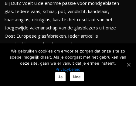
Bij DutZ voelt u de enorme passie voor mondgeblazen
glas. Iedere vaas, schaal, pot, windlicht, kandelaar,
kaarsenglas, drinkglas, karaf is het resultaat van het
toegewijde vakmanschap van de glasblazers uit onze
Oost Europese glasfabrieken. Ieder artikel is
mondgeblazen en handgevormd.
We gebruiken cookies om ervoor te zorgen dat onze site zo
soepel mogelijk draait. Als je doorgaat met het gebruiken van
KLEURENTHEMA'S
deze site, gaan we er vanuit dat je ermee instemt.
Privacybeleid
Totale collectie
Ja
Nee
Serenity
Golden chique
Smokey black
Ocean & Forests
Roses & Fruits
Nieuw
TIJDELIJKE ACTIE