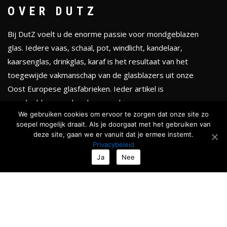
OVER DUTZ
Bij DutZ voelt u de enorme passie voor mondgeblazen
glas. Iedere vaas, schaal, pot, windlicht, kandelaar,
kaarsenglas, drinkglas, karaf is het resultaat van het
toegewijde vakmanschap van de glasblazers uit onze
Oost Europese glasfabrieken. Ieder artikel is
mondgeblazen en handgevormd.
We gebruiken cookies om ervoor te zorgen dat onze site zo
soepel mogelijk draait. Als je doorgaat met het gebruiken van
KLEURENTHEMA'S
deze site, gaan we er vanuit dat je ermee instemt.
Privacybeleid
Totale collectie
Ja
Nee
Serenity
Golden chique
Smokey black
Ocean & Forests
Roses & Fruits