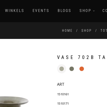
WINKELS
EVENTS
BLOGS
SHOP
C
HOME
SHOP
TO
VASE 702B T
ART
1510161
1510171