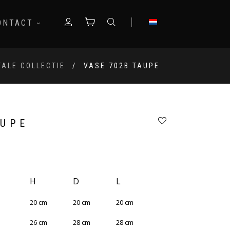
ONTACT
TALE COLLECTIE
VASE 702B TAUPE
AUPE
H
D
L
20
cm
20
cm
20
cm
26
cm
28
cm
28
cm