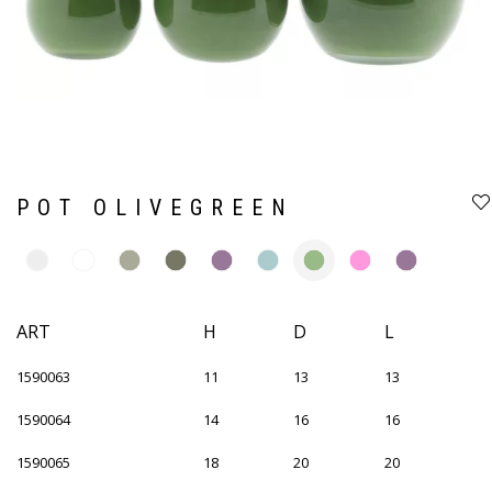
POT OLIVEGREEN
ART
H
D
L
1590063
11
13
13
1590064
14
16
16
1590065
18
20
20