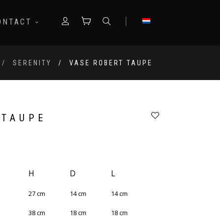
ONTACT
SERENITY
VASE ROBERT TAUPE
 TAUPE
H
D
L
27
cm
14
cm
14
cm
38
cm
18
cm
18
cm