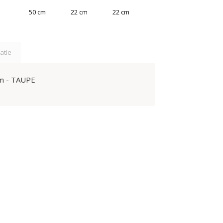
50
cm
22
cm
22
cm
atie
m - TAUPE