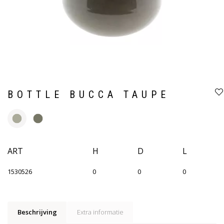
BOTTLE BUCCA TAUPE
ART
H
D
L
1530526
0
0
0
Beschrijving
Extra informatie