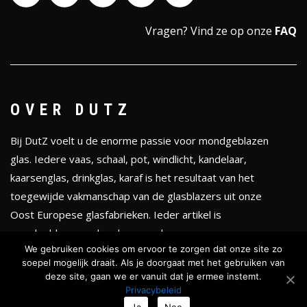
Vragen?
Vind ze op onze
FAQ
OVER DUTZ
Bij DutZ voelt u de enorme passie voor mondgeblazen
glas. Iedere vaas, schaal, pot, windlicht, kandelaar,
kaarsenglas, drinkglas, karaf is het resultaat van het
toegewijde vakmanschap van de glasblazers uit onze
Oost Europese glasfabrieken. Ieder artikel is
mondgeblazen en handgevormd.
We gebruiken cookies om ervoor te zorgen dat onze site zo
soepel mogelijk draait. Als je doorgaat met het gebruiken van
KLEURENTHEMA'S
deze site, gaan we er vanuit dat je ermee instemt.
Privacybeleid
Ja
Nee