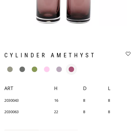
CYLINDER AMETHYST
ART
H
D
L
2030043
16
8
8
2030063
22
8
8