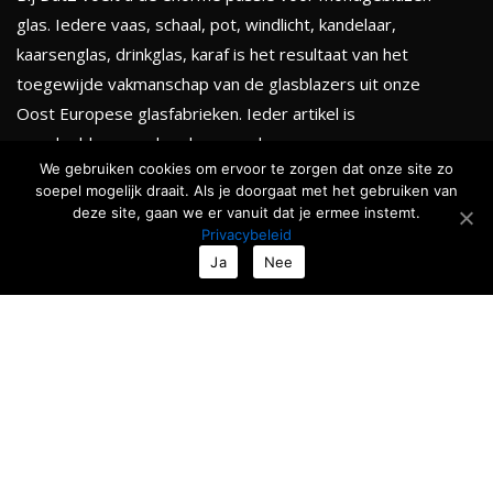
glas. Iedere vaas, schaal, pot, windlicht, kandelaar,
kaarsenglas, drinkglas, karaf is het resultaat van het
toegewijde vakmanschap van de glasblazers uit onze
Oost Europese glasfabrieken. Ieder artikel is
mondgeblazen en handgevormd.
We gebruiken cookies om ervoor te zorgen dat onze site zo
soepel mogelijk draait. Als je doorgaat met het gebruiken van
KLEURENTHEMA'S
deze site, gaan we er vanuit dat je ermee instemt.
Privacybeleid
Totale collectie
Ja
Nee
Serenity
Golden chique
Smokey black
Ocean & Forests
Roses & Fruits
Nieuw
TIJDELIJKE ACTIE