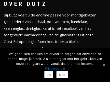
OVER DUTZ
Bij DutZ voelt u de enorme passie voor mondgeblazen
glas. Iedere vaas, schaal, pot, windlicht, kandelaar,
kaarsenglas, drinkglas, karaf is het resultaat van het
toegewijde vakmanschap van de glasblazers uit onze
Oost Europese glasfabrieken. Ieder artikel is
mondgeblazen en handgevormd.
We gebruiken cookies om ervoor te zorgen dat onze site zo
soepel mogelijk draait. Als je doorgaat met het gebruiken van
KLEURENTHEMA'S
deze site, gaan we er vanuit dat je ermee instemt.
Privacybeleid
Totale collectie
Ja
Nee
Serenity
Golden chique
Smokey black
Ocean & Forests
Roses & Fruits