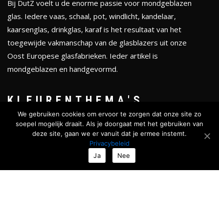
Bij DutZ voelt u de enorme passie voor mondgeblazen
glas. Iedere vaas, schaal, pot, windlicht, kandelaar,
kaarsenglas, drinkglas, karaf is het resultaat van het
toegewijde vakmanschap van de glasblazers uit onze
Oost Europese glasfabrieken. Ieder artikel is
mondgeblazen en handgevormd.
KLEURENTHEMA'S
We gebruiken cookies om ervoor te zorgen dat onze site zo
Totale collectie
soepel mogelijk draait. Als je doorgaat met het gebruiken van
deze site, gaan we er vanuit dat je ermee instemt.
Serenity
Privacybeleid
Golden chique
Ja
Nee
Smokey black
Ocean & Forests
Roses & Fruits
Nieuw
TIJDELIJKE ACTIE