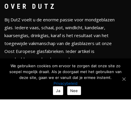
OVER DUTZ
Bij DutZ voelt u de enorme passie voor mondgeblazen
glas. Iedere vaas, schaal, pot, windlicht, kandelaar,
kaarsenglas, drinkglas, karaf is het resultaat van het
toegewijde vakmanschap van de glasblazers uit onze
Oost Europese glasfabrieken. Ieder artikel is
mondgeblazen en handgevormd.
We gebruiken cookies om ervoor te zorgen dat onze site zo
soepel mogelijk draait. Als je doorgaat met het gebruiken van
KLEURENTHEMA'S
deze site, gaan we er vanuit dat je ermee instemt.
Privacybeleid
Totale collectie
Ja
Nee
Serenity
Golden chique
Smokey black
Ocean & Forests
Roses & Fruits