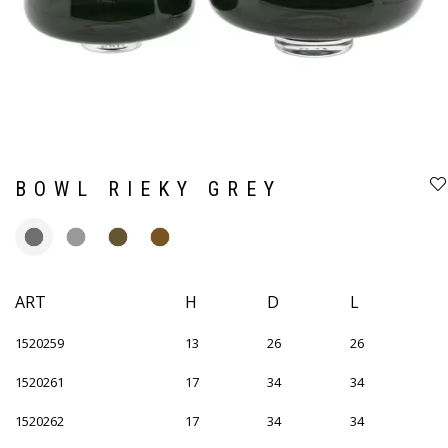
BOWL RIEKY GREY
ART
H
D
L
1520259
13
26
26
1520261
17
34
34
1520262
17
34
34