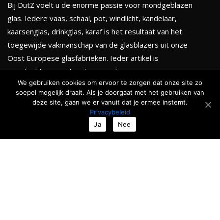
Bij DutZ voelt u de enorme passie voor mondgeblazen
glas. Iedere vaas, schaal, pot, windlicht, kandelaar,
kaarsenglas, drinkglas, karaf is het resultaat van het
toegewijde vakmanschap van de glasblazers uit onze
Oost Europese glasfabrieken. Ieder artikel is
mondgeblazen en handgevormd.
We gebruiken cookies om ervoor te zorgen dat onze site zo
soepel mogelijk draait. Als je doorgaat met het gebruiken van
KLEURENTHEMA'S
deze site, gaan we er vanuit dat je ermee instemt.
Privacybeleid
Totale collectie
Ja
Nee
Serenity
Golden chique
Smokey black
Ocean & Forests
Roses & Fruits
Nieuw
TIJDELIJKE ACTIE