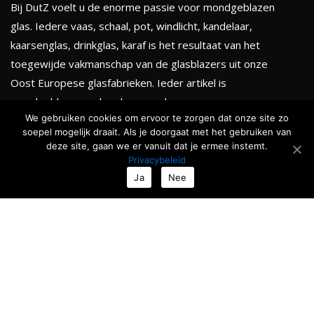
Bij DutZ voelt u de enorme passie voor mondgeblazen
glas. Iedere vaas, schaal, pot, windlicht, kandelaar,
kaarsenglas, drinkglas, karaf is het resultaat van het
toegewijde vakmanschap van de glasblazers uit onze
Oost Europese glasfabrieken. Ieder artikel is
mondgeblazen en handgevormd.
We gebruiken cookies om ervoor te zorgen dat onze site zo
soepel mogelijk draait. Als je doorgaat met het gebruiken van
KLEURENTHEMA'S
deze site, gaan we er vanuit dat je ermee instemt.
Privacybeleid
Totale collectie
Ja
Nee
Serenity
Golden chique
Smokey black
Ocean & Forests
Roses & Fruits
Nieuw
TIJDELIJKE ACTIE