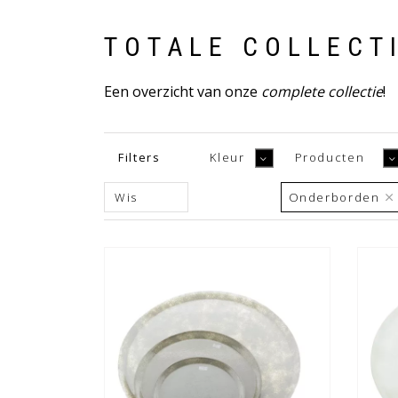
TOTALE COLLECT
Een overzicht van onze
complete collectie
!
Filters
Kleur
Producten
Tafelvaasjes
wit
Beige
Kaarsenglaasjes
grij
Wis
Onderborden
Potten
Set vazen
Windlichten