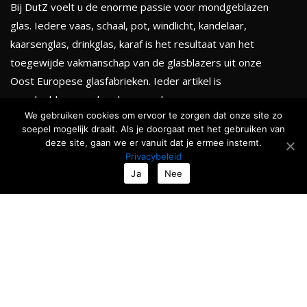
Bij DutZ voelt u de enorme passie voor mondgeblazen
glas. Iedere vaas, schaal, pot, windlicht, kandelaar,
kaarsenglas, drinkglas, karaf is het resultaat van het
toegewijde vakmanschap van de glasblazers uit onze
Oost Europese glasfabrieken. Ieder artikel is
mondgeblazen en handgevormd.
We gebruiken cookies om ervoor te zorgen dat onze site zo
soepel mogelijk draait. Als je doorgaat met het gebruiken van
KLEURENTHEMA'S
deze site, gaan we er vanuit dat je ermee instemt.
Privacybeleid
Totale collectie
Ja
Nee
Serenity
Golden chique
Smokey black
Ocean & Forests
Roses & Fruits
Nieuw
TIJDELIJKE ACTIE