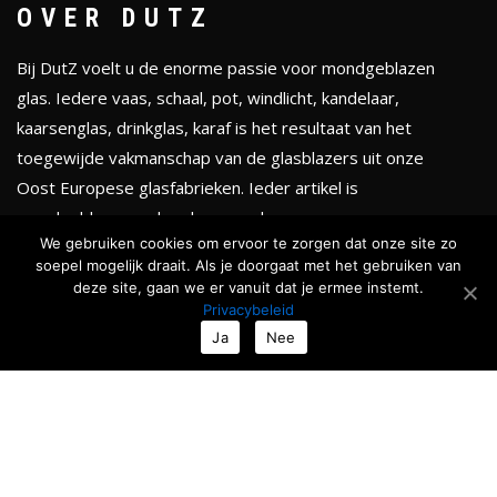
OVER DUTZ
Bij DutZ voelt u de enorme passie voor mondgeblazen
glas. Iedere vaas, schaal, pot, windlicht, kandelaar,
kaarsenglas, drinkglas, karaf is het resultaat van het
toegewijde vakmanschap van de glasblazers uit onze
Oost Europese glasfabrieken. Ieder artikel is
mondgeblazen en handgevormd.
We gebruiken cookies om ervoor te zorgen dat onze site zo
soepel mogelijk draait. Als je doorgaat met het gebruiken van
KLEURENTHEMA'S
deze site, gaan we er vanuit dat je ermee instemt.
Privacybeleid
Totale collectie
Ja
Nee
Serenity
Golden chique
Smokey black
Ocean & Forests
Roses & Fruits