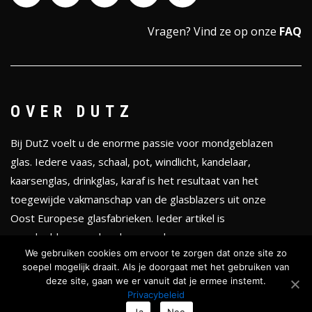
Vragen?
Vind ze op onze
FAQ
OVER DUTZ
Bij DutZ voelt u de enorme passie voor mondgeblazen
glas. Iedere vaas, schaal, pot, windlicht, kandelaar,
kaarsenglas, drinkglas, karaf is het resultaat van het
toegewijde vakmanschap van de glasblazers uit onze
Oost Europese glasfabrieken. Ieder artikel is
mondgeblazen en handgevormd.
We gebruiken cookies om ervoor te zorgen dat onze site zo
soepel mogelijk draait. Als je doorgaat met het gebruiken van
KLEURENTHEMA'S
deze site, gaan we er vanuit dat je ermee instemt.
Privacybeleid
Ja
Nee